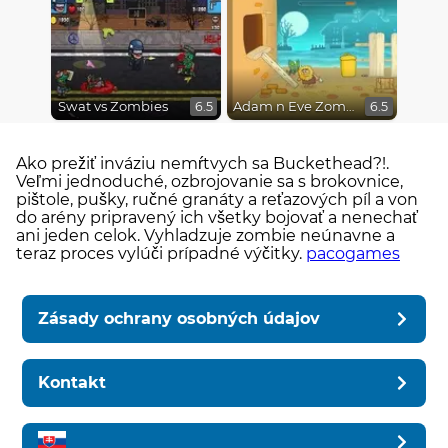
Swat vs Zombies
Adam n Eve Zombies
6.5
6.5
Ako prežiť inváziu nemŕtvych sa Buckethead?!.
Veľmi jednoduché, ozbrojovanie sa s brokovnice,
pištole, pušky, ručné granáty a reťazových píl a von
do arény pripravený ich všetky bojovať a nenechať
ani jeden celok. Vyhladzuje zombie neúnavne a
teraz proces vylúči prípadné výčitky.
pacogames
Zásady ochrany osobných údajov
Kontakt