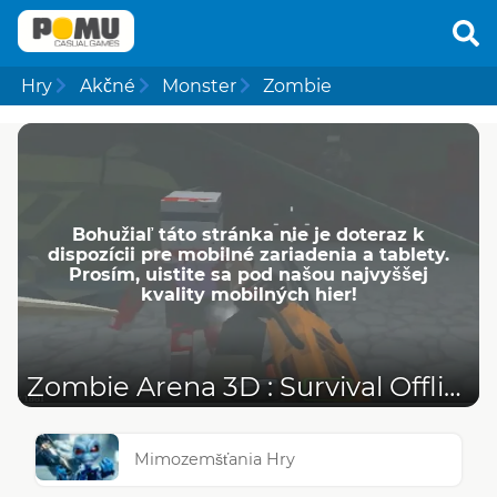
Hry
Akčné
Monster
Zombie
Bohužiaľ táto stránka nie je doteraz k
dispozícii pre mobilné zariadenia a tablety.
Prosím, uistite sa pod našou najvyššej
kvality mobilných hier!
Zombie Arena 3D : Survival Offline
Mimozemšťania Hry