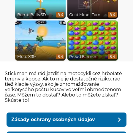
Bomb Balls 3D
Gold Miner Tom
8.4
8.4
Moto X3M
Proud Farmer
8.4
8.4
Stickman má rád jazdiť na motocykli cez hrboľaté
terény a kopce. Ak to nie je dostatočné riziko, rád
tiež kladie výzvy, ako je zhromažďovanie
veľkorysého počtu kusov vo veľmi obmedzenom
čase. Môžem to dostať? Alebo to môžete získať?
Skúste to!
Zásady ochrany osobných údajov