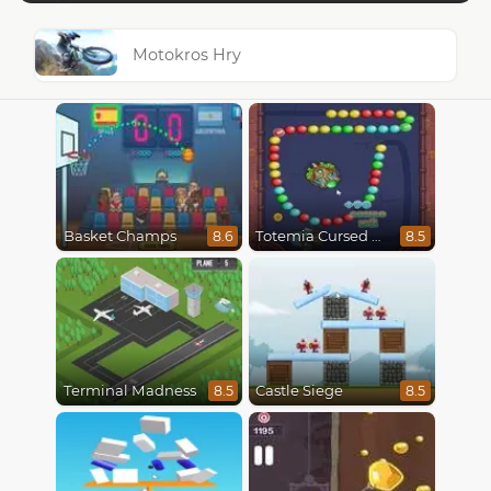
Motokros Hry
Basket Champs
Totemia Cursed Marbles
8.6
8.5
Terminal Madness
Castle Siege
8.5
8.5