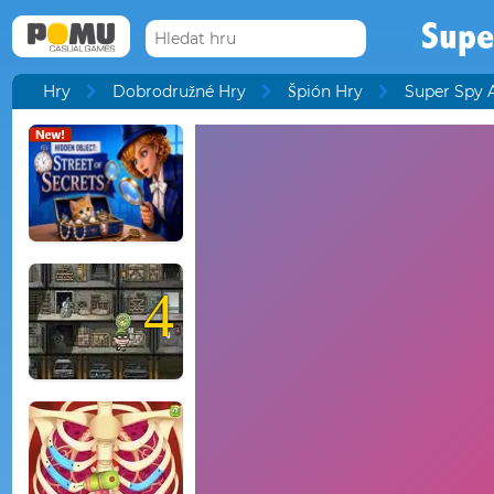
Supe
Hry
Dobrodružné Hry
Špión Hry
Super Spy 
4