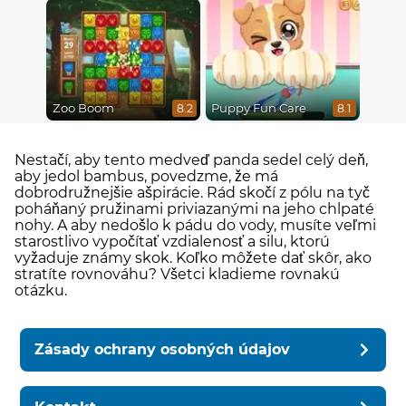
Zoo Boom
Puppy Fun Care
8.2
8.1
Nestačí, aby tento medveď panda sedel celý deň,
aby jedol bambus, povedzme, že má
dobrodružnejšie ašpirácie. Rád skočí z pólu na tyč
poháňaný pružinami priviazanými na jeho chlpaté
nohy. A aby nedošlo k pádu do vody, musíte veľmi
starostlivo vypočítať vzdialenosť a silu, ktorú
vyžaduje známy skok. Koľko môžete dať skôr, ako
stratíte rovnováhu? Všetci kladieme rovnakú
otázku.
Zásady ochrany osobných údajov