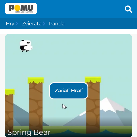
Hry
Zvieratá
Panda
Začať Hrať
Spring Bear