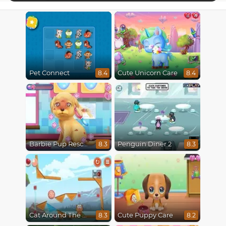
Pet Connect
Cute Unicorn Care
8.4
8.4
Barbie Pup Rescue
Penguin Diner 2
8.3
8.3
Cat Around The World
Cute Puppy Care
8.3
8.2