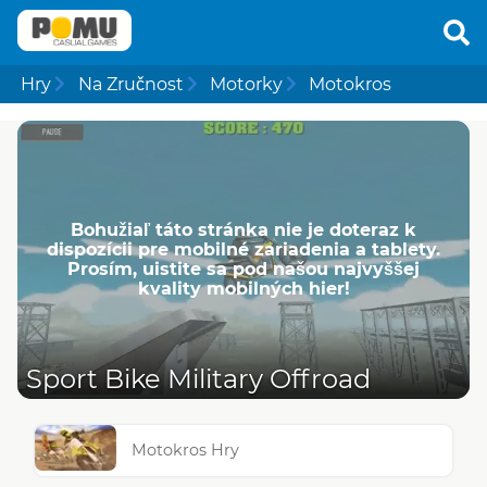
Hry
Na Zručnost
Motorky
Motokros
Bohužiaľ táto stránka nie je doteraz k
dispozícii pre mobilné zariadenia a tablety.
Prosím, uistite sa pod našou najvyššej
kvality mobilných hier!
Sport Bike Military Offroad
Motokros Hry