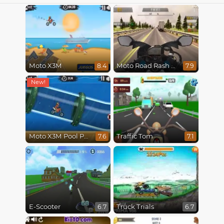
Moto X3M
Moto Road Rash 3D
8.4
7.9
Moto X3M Pool Party
Traffic Tom
7.6
7.1
E-Scooter
Truck Trials
6.7
6.7