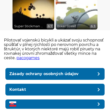
Super Stickman Biker
Biker Street
6.7
6.3
Pilotovať vojenskú bicykli a ukázať svoju schopnosť
spúšťať v plnej rýchlosti po nerovnom povrchu a
štruktúr, v ktorých niektoré majú robiť piruety na
rovnakej úrovni zhromažďovať všetky mince na
ceste.
pacogames
Zásady ochrany osobných údajov
Kontakt