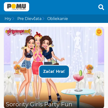
Hry
Pre Dievčata
Obliekanie
Začať Hrať
Sorority Girls Party Fun