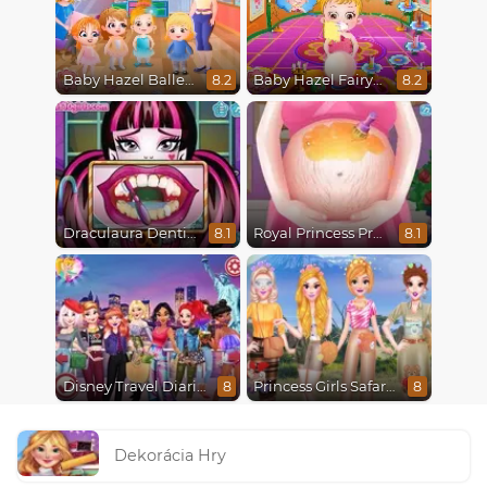
Baby Hazel Ballerina Dance
Baby Hazel Fairyland Ballet
8.2
8.2
Draculaura Dentist
Royal Princess Pregnant
8.1
8.1
Disney Travel Diaries: City Break
Princess Girls Safari Trip
8
8
Dekorácia Hry