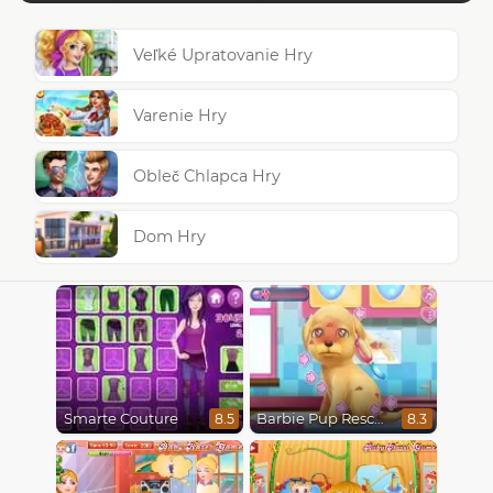
Veľké Upratovanie Hry
Varenie Hry
Obleč Chlapca Hry
Dom Hry
Smarte Couture
Barbie Pup Rescue
8.5
8.3