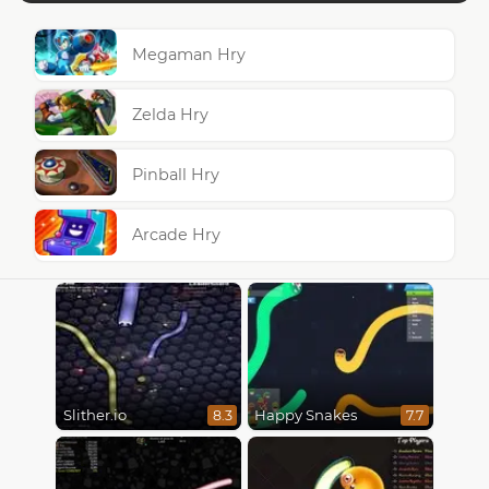
Megaman Hry
Zelda Hry
Pinball Hry
Arcade Hry
Slither.io
Happy Snakes
8.3
7.7