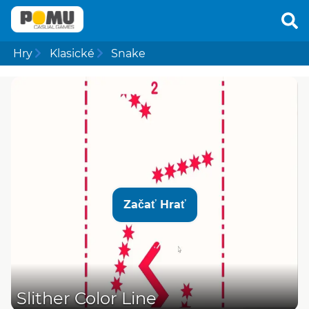
Hry
Klasické
Snake
Začať Hrať
Slither Color Line