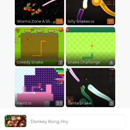
Worms Zone A Slithery Snake
Silly Snakes.io
7.3
7.1
Greedy Snake
Snake Challenge
7
6
Paint.io
Santa Snake
5.7
5
Donkey Kong Hry