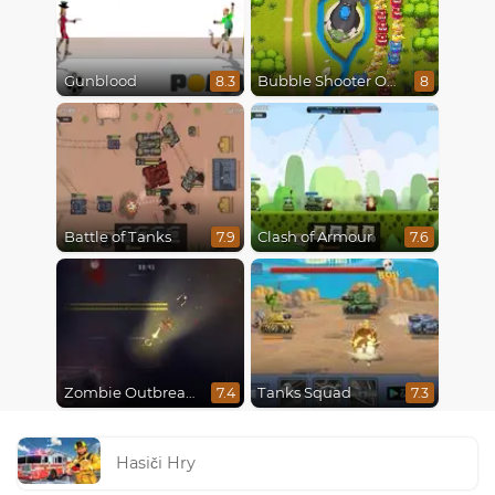
Gunblood
Bubble Shooter Online
8.3
8
Battle of Tanks
Clash of Armour
7.9
7.6
Zombie Outbreak Arena
Tanks Squad
7.4
7.3
Hasiči Hry