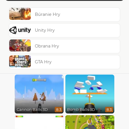
Búranie Hry
Unity Hry
Obrana Hry
GTA Hry
Cannon Balls 3D
Bomb Balls 3D
8.3
8.3