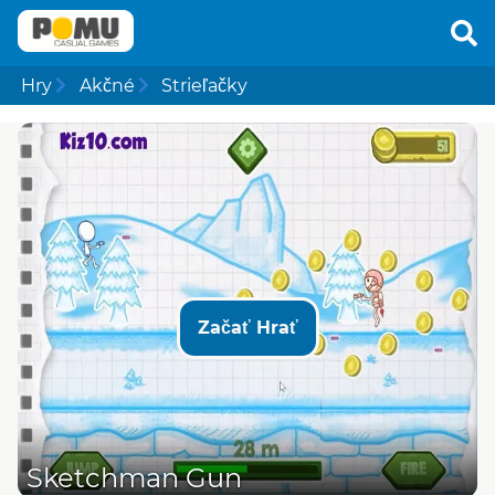
Hry
Akčné
Strieľačky
Začať Hrať
Sketchman Gun