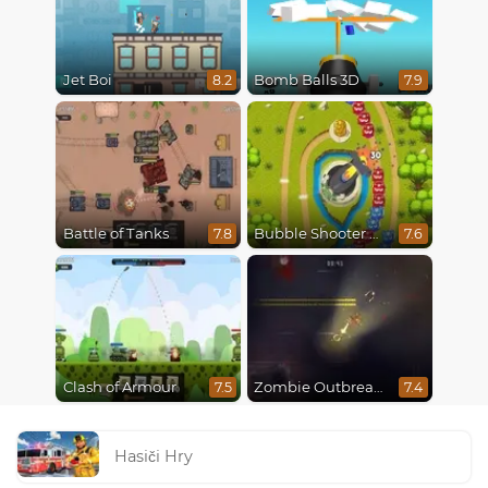
Jet Boi
Bomb Balls 3D
8.2
7.9
Battle of Tanks
Bubble Shooter Online
7.8
7.6
Clash of Armour
Zombie Outbreak Arena
7.5
7.4
Hasiči Hry