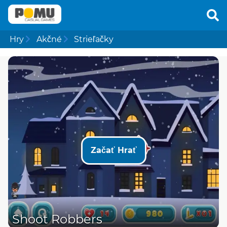
Hry
Akčné
Strieľačky
Začať Hrať
Shoot Robbers