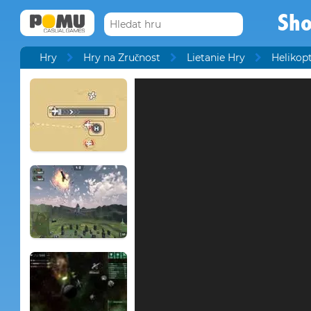
Sho
Hry
Hry na Zručnost
Lietanie Hry
Helikop