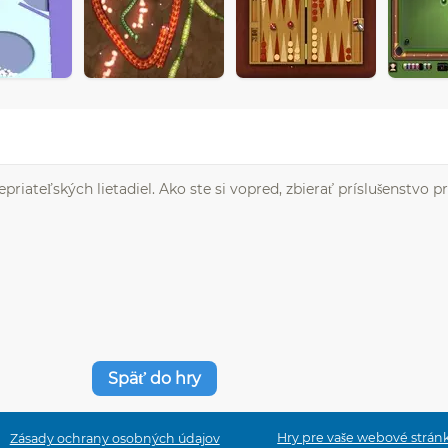
riateľských lietadiel. Ako ste si vopred, zbierať príslušenstvo p
Späť do hry
Hry pre vaše webové strán
Zásady ochrany osobných údajov