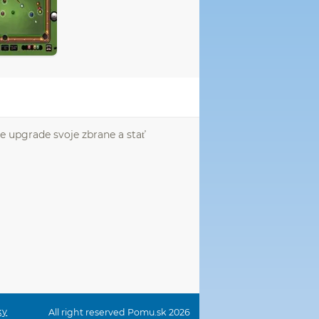
re upgrade svoje zbrane a stať
ky
All right reserved Pomu.sk 2026