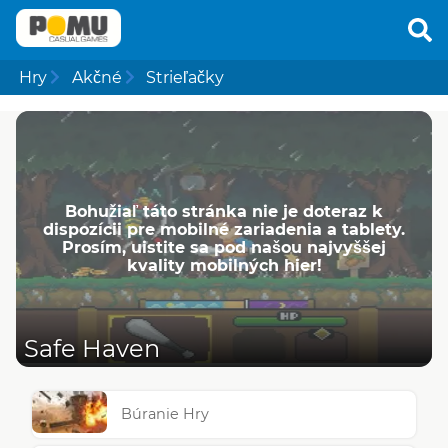
Hry
Akčné
Strieľačky
Bohužiaľ táto stránka nie je doteraz k
dispozícii pre mobilné zariadenia a tablety.
Prosím, uistite sa pod našou najvyššej
kvality mobilných hier!
Safe Haven
Búranie Hry