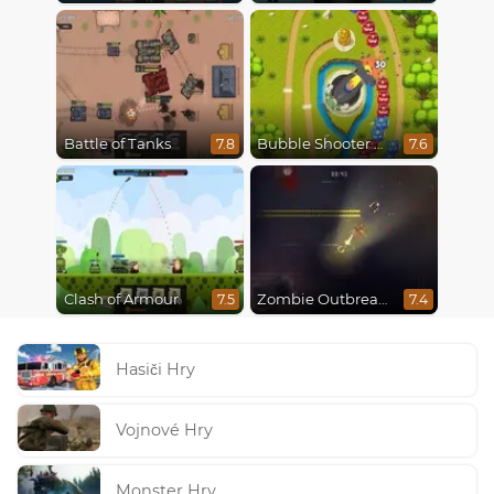
Battle of Tanks
Bubble Shooter Online
7.8
7.6
Clash of Armour
Zombie Outbreak Arena
7.5
7.4
Hasiči Hry
Vojnové Hry
Monster Hry