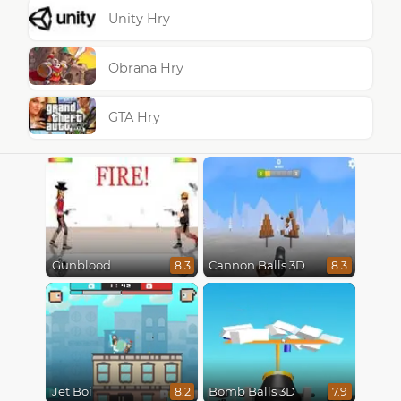
Unity Hry
Obrana Hry
GTA Hry
Gunblood
Cannon Balls 3D
8.3
8.3
Jet Boi
Bomb Balls 3D
8.2
7.9