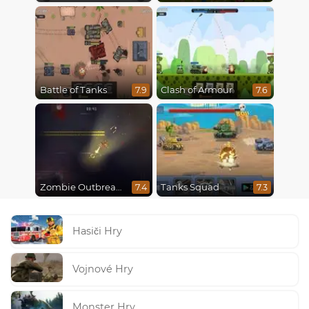
Battle of Tanks
Clash of Armour
7.9
7.6
Zombie Outbreak Arena
Tanks Squad
7.4
7.3
Hasiči Hry
Vojnové Hry
Monster Hry