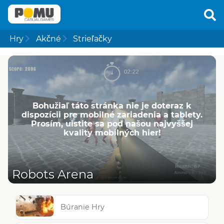
Hry
Akčné
Strieľačky
Bohužiaľ táto stránka nie je doteraz k
dispozícii pre mobilné zariadenia a tablety.
Prosím, uistite sa pod našou najvyššej
kvality mobilných hier!
Robots Arena
Búranie Hry