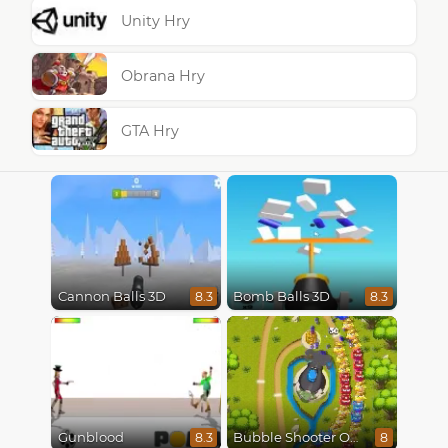
Unity Hry
Obrana Hry
GTA Hry
Cannon Balls 3D
Bomb Balls 3D
8.3
8.3
Gunblood
Bubble Shooter Online
8.3
8