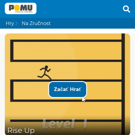
Hry
Na Zručnost
Začať Hrať
Rise Up