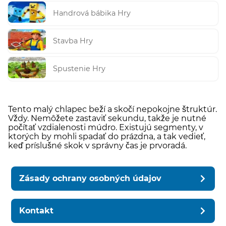
Handrová bábika Hry
Stavba Hry
Spustenie Hry
Tento malý chlapec beží a skočí nepokojne štruktúr.
Vždy. Nemôžete zastaviť sekundu, takže je nutné
počítať vzdialenosti múdro. Existujú segmenty, v
ktorých by mohli spadať do prázdna, a tak vedieť,
keď príslušné skok v správny čas je prvoradá.
Zásady ochrany osobných údajov
Kontakt