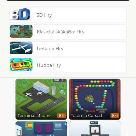
3D Hry
Klasická skákačka Hry
Lietanie Hry
Hudba Hry
Terminal Madness
Totemia Cursed Marbles
8.6
8.6