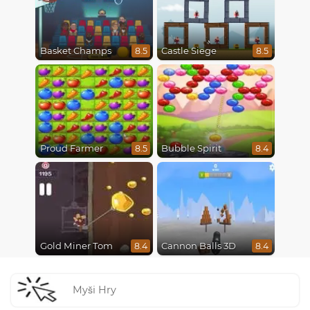
Basket Champs
Castle Siege
8.5
8.5
Proud Farmer
Bubble Spirit
8.5
8.4
Gold Miner Tom
Cannon Balls 3D
8.4
8.4
Myši Hry