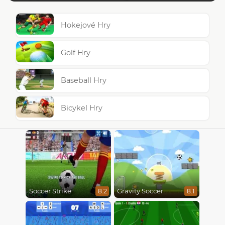
Hokejové Hry
Golf Hry
Baseball Hry
Bicykel Hry
Soccer Strike
Gravity Soccer
8.2
8.1