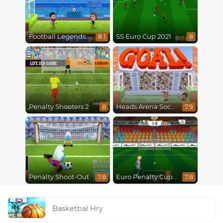
Football Legends 2021
SS Euro Cup 2021
8.1
8
Penalty Shooters 2
Heads Arena Soccer All Stars
8
7.9
Penalty Shoot-Out
Euro Penalty Cup 2021
7.8
7.8
Basketbal Hry