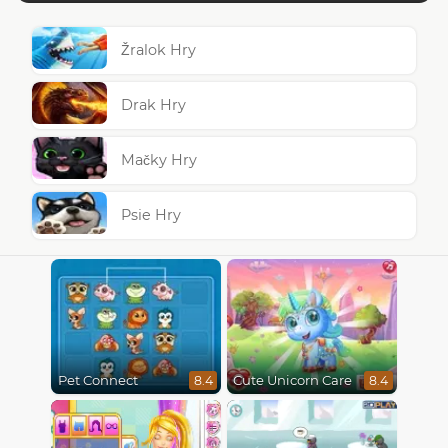
Žralok Hry
Drak Hry
Mačky Hry
Psie Hry
Pet Connect
Cute Unicorn Care
8.4
8.4