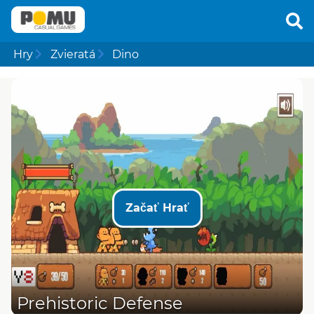
Hry
Zvieratá
Dino
Začať Hrať
Prehistoric Defense