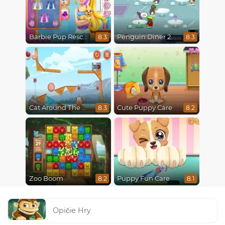
Barbie Pup Rescue
Penguin Diner 2
8.3
8.3
Cat Around The World
Cute Puppy Care
8.3
8.2
Zoo Boom
Puppy Fun Care
8.2
8.1
Opičie Hry