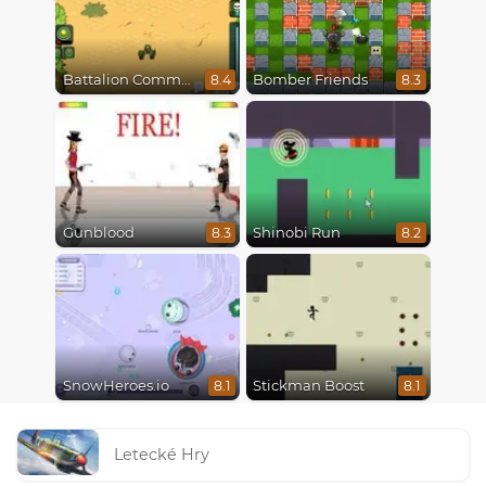
Battalion Commander
Bomber Friends
8.4
8.3
Gunblood
Shinobi Run
8.3
8.2
SnowHeroes.io
Stickman Boost
8.1
8.1
Letecké Hry