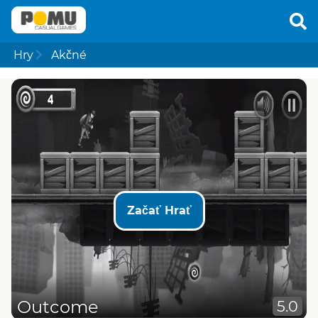
Hry
Akčné
Začať Hrať
Outcome
5.0