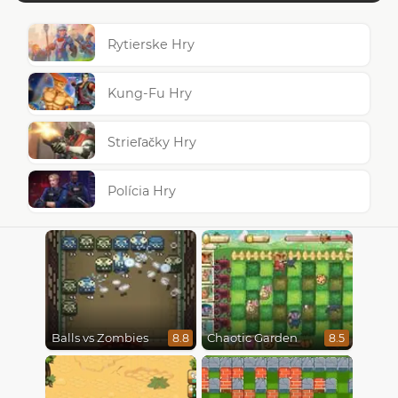
Rytierske Hry
Kung-Fu Hry
Strieľačky Hry
Polícia Hry
Balls vs Zombies
Chaotic Garden
8.8
8.5