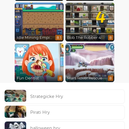
4
Idle Mining Empire
Bob The Robber 4: Season 2 Russia
8.1
8
Fun Dentist
Mars Rover Rescue
8
8
Strategicke Hry
Pirati Hry
halloween hry