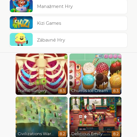
Manažment Hry
Kizi Games
Zábavné Hry
Traffic Surgery
Churros Ice Cream
8.5
8.3
Civilizations Wars Master Edition
Delicious Emily New Beginning
8.2
8.2