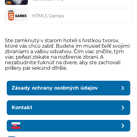
HTML5 Games
Ste zamknutý v starom hoteli s hrstkou tvorov,
ktoré vás chcú zabiť. Budete im musieť čeliť svojimi
zbraniami a vašou odvahou. Čím viac zničíte, tým
viac peňazí získate na rozšírenie zbraní. A
nezabudnite ťuknúť na dvere, aby ste zachovali
príšery pár sekúnd dlhšie.
Zásady ochrany osobných údajov
Kontakt