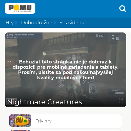
Hry
Dobrodružné
Strasidelne
Bohužiaľ táto stránka nie je doteraz k
dispozícii pre mobilné zariadenia a tablety.
Prosím, uistite sa pod našou najvyššej
kvality mobilných hier!
Nightmare Creatures
Friv hry