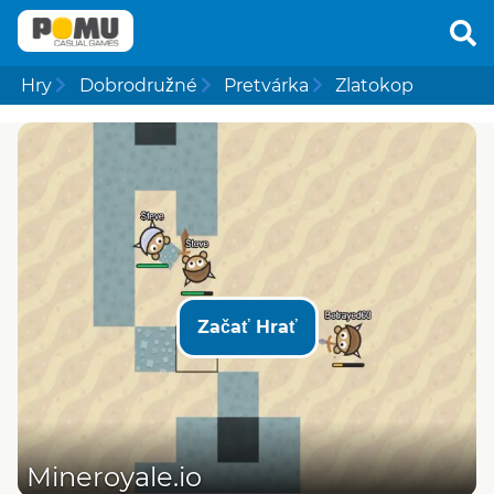
Hry
Dobrodružné
Pretvárka
Zlatokop
Začať Hrať
Mineroyale.io