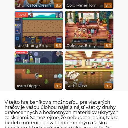
Churros Ice Cream
Gold Miner Tom
8.5
8.4
Idle Mining Empire
Delicious Emily New Beginning
8.3
8.3
Astro Digger
Sushi Rush
8.3
8.3
V tejto hre baníkov s možnosťou pre viacerých
hráčov je vašou úlohou nájsť a nájsť všetky druhy
drahocenných a hodnotných materiálov ukrytých
za skalami. Samozrejme, že nebudete jediní, takže
budete nútení bojovať proti mnohým ďalším
horníkom, ktorí chcú rovnako ako vy a za to, čo