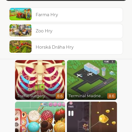
Farma Hry
Zoo Hry
Horská Dráha Hry
Traffic Surgery
Terminal Madness
8.6
8.6