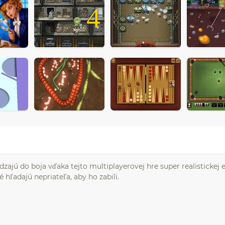
4
zajú do boja vďaka tejto multiplayerovej hre super realistickej e
é hľadajú nepriateľa, aby ho zabili.