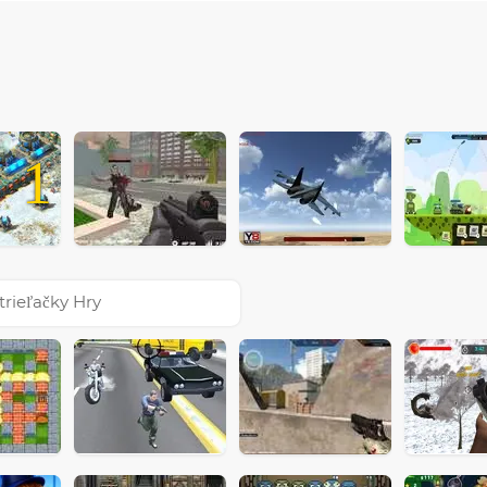
1
trieľačky Hry