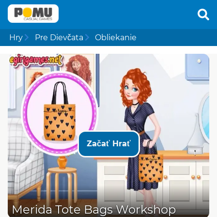
Hry
Pre Dievčata
Obliekanie
Začať Hrať
Merida Tote Bags Workshop