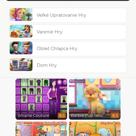
Veľké Upratovanie Hry
Varenie Hry
Obleč Chlapca Hry
Dom Hry
Smarte Couture
Barbie Pup Rescue
8.5
8.3