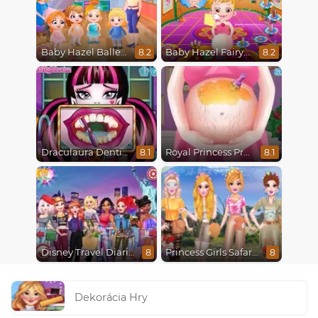
Baby Hazel Ballerina Dance
Baby Hazel Fairyland Ballet
8.2
8.2
Draculaura Dentist
Royal Princess Pregnant
8.1
8.1
Disney Travel Diaries: City Break
Princess Girls Safari Trip
8
8
Dekorácia Hry