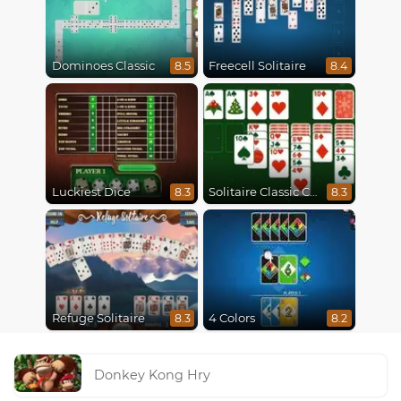
Dominoes Classic
Freecell Solitaire
8.5
8.4
Luckiest Dice
Solitaire Classic Christmas
8.3
8.3
Refuge Solitaire
4 Colors
8.3
8.2
Donkey Kong Hry