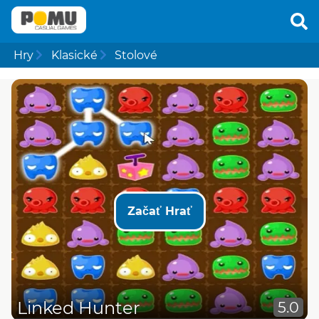
Hry
Klasické
Stolové
Začať Hrať
Linked Hunter
5.0