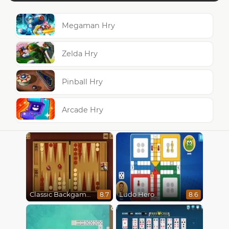
Megaman Hry
Zelda Hry
Pinball Hry
Arcade Hry
Classic Backgammon
Ludo Hero
8.7
8.6