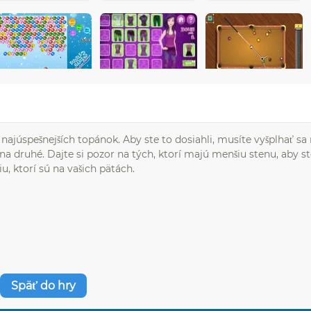
e najúspešnejších topánok. Aby ste to dosiahli, musíte vyšplhať sa
a druhé. Dajte si pozor na tých, ktorí majú menšiu stenu, aby st
u, ktorí sú na vašich pätách.
Späť do hry