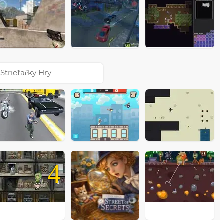
Strieľačky Hry
4