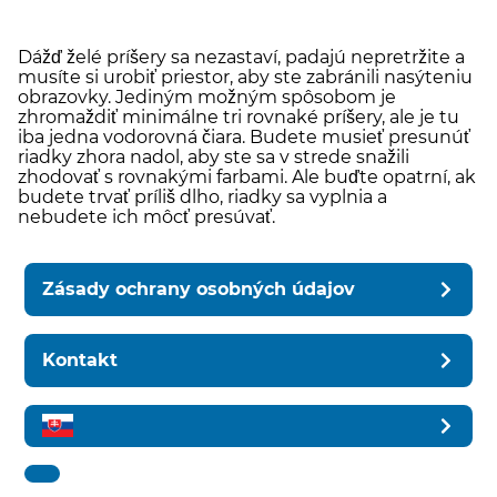
Dážď želé príšery sa nezastaví, padajú nepretržite a
musíte si urobiť priestor, aby ste zabránili nasýteniu
obrazovky. Jediným možným spôsobom je
zhromaždiť minimálne tri rovnaké príšery, ale je tu
iba jedna vodorovná čiara. Budete musieť presunúť
riadky zhora nadol, aby ste sa v strede snažili
zhodovať s rovnakými farbami. Ale buďte opatrní, ak
budete trvať príliš dlho, riadky sa vyplnia a
nebudete ich môcť presúvať.
Zásady ochrany osobných údajov
Kontakt