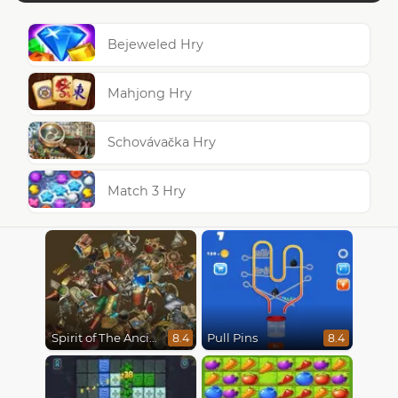
Bejeweled Hry
Mahjong Hry
Schovávačka Hry
Match 3 Hry
Spirit of The Ancient Forest
Pull Pins
8.4
8.4