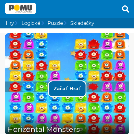
Hry
Logické
Puzzle
Skladačky
Začať Hrať
Horizontal Monsters