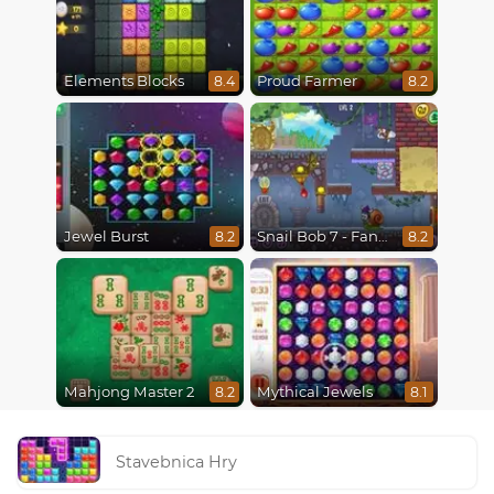
Elements Blocks
Proud Farmer
8.4
8.2
Jewel Burst
Snail Bob 7 - Fantasy Story
8.2
8.2
Mahjong Master 2
Mythical Jewels
8.2
8.1
Stavebnica Hry