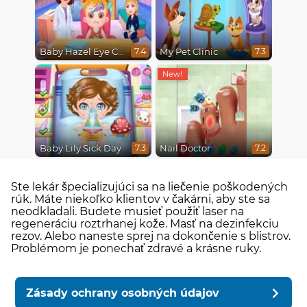
Baby Hazel Eye Care
My Pet Clinic
7.4
7.3
Baby Lily Sick Day
Nail Doctor
7.3
7.2
Ste lekár špecializujúci sa na liečenie poškodených
rúk. Máte niekoľko klientov v čakárni, aby ste sa
neodkladali. Budete musieť použiť laser na
regeneráciu roztrhanej kože. Masť na dezinfekciu
rezov. Alebo naneste sprej na dokončenie s blistrov.
Problémom je ponechať zdravé a krásne ruky.
Zásady ochrany osobných údajov