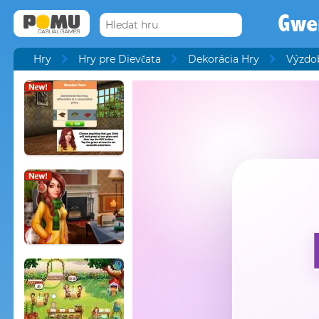
Gwe
Hry
Hry pre Dievčata
Dekorácia Hry
Výzdob