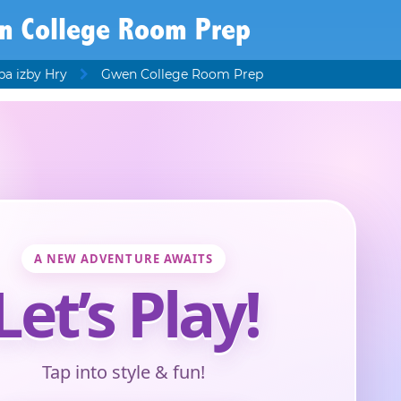
n College Room Prep
a izby Hry
Gwen College Room Prep