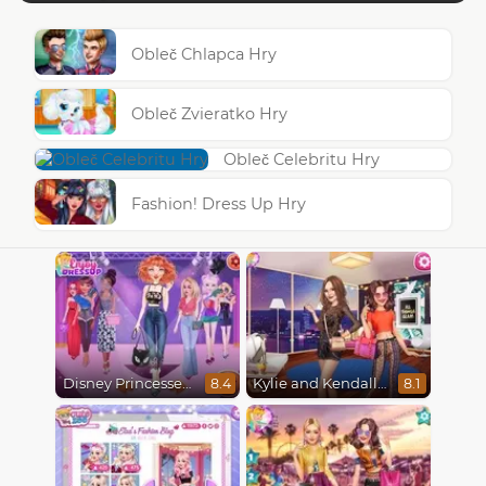
Obleč Chlapca Hry
Obleč Zvieratko Hry
Obleč Celebritu Hry
Fashion! Dress Up Hry
Disney Princesses Runway Show
Kylie and Kendall Sisters Break Up
8.4
8.1