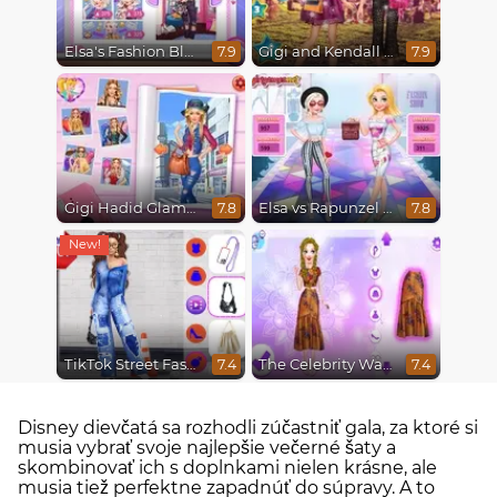
Elsa's Fashion Blog
Gigi and Kendall Fashionistas
7.9
7.9
Gigi Hadid Glamourous Lifestyle
Elsa vs Rapunzel Fashion Game
7.8
7.8
TikTok Street Fashion
The Celebrity Way Of Life
7.4
7.4
Disney dievčatá sa rozhodli zúčastniť gala, za ktoré si
musia vybrať svoje najlepšie večerné šaty a
skombinovať ich s doplnkami nielen krásne, ale
musia tiež perfektne zapadnúť do súpravy. A to