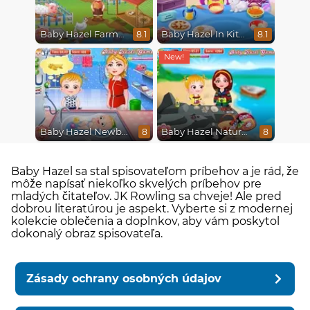
Baby Hazel Farm Tour
Baby Hazel In Kitchen
8.1
8.1
Baby Hazel Newborn Vaccination
Baby Hazel Nature Explorer
8
8
Baby Hazel sa stal spisovateľom príbehov a je rád, že
môže napísať niekoľko skvelých príbehov pre
mladých čitateľov. JK Rowling sa chveje! Ale pred
dobrou literatúrou je aspekt. Vyberte si z modernej
kolekcie oblečenia a doplnkov, aby vám poskytol
dokonalý obraz spisovateľa.
Zásady ochrany osobných údajov