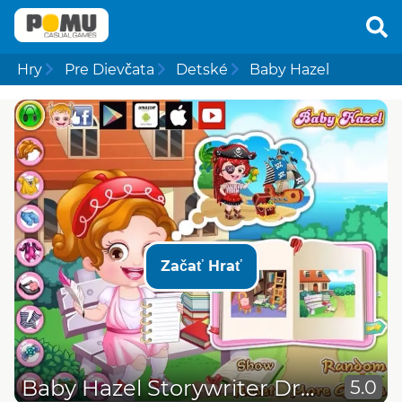
Hry
Pre Dievčata
Detské
Baby Hazel
Začať Hrať
Baby Hazel Storywriter Dressup
5.0