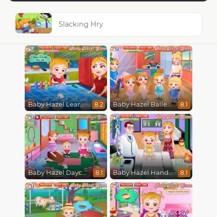
Slacking Hry
Baby Hazel Learns Colors
Baby Hazel Ballerina Dance
8.2
8.1
Baby Hazel Daycare
Baby Hazel Hand Fracture
8.1
8.1