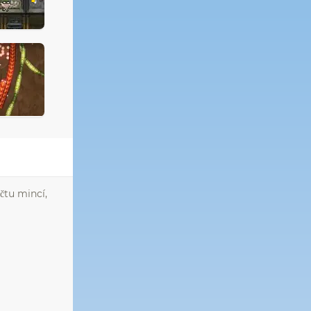
čtu mincí,