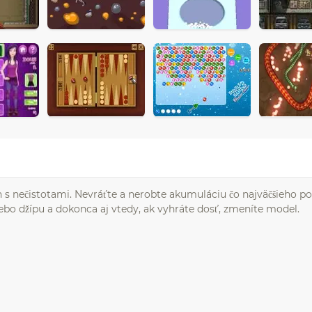
s nečistotami. Nevráťte a nerobte akumuláciu čo najväčšieho po
ebo džípu a dokonca aj vtedy, ak vyhráte dosť, zmeníte model.