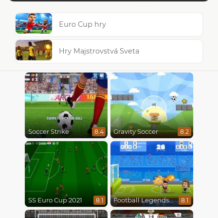
Euro Cup hry
Hry Majstrovstvá Sveta
Soccer Strike
Gravity Soccer
8.4
8.2
SS Euro Cup 2021
Football Legends 2021
8.1
8.1