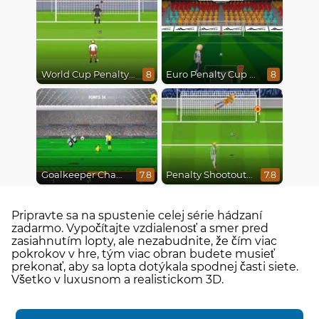
World Cup Penalty 2018
Euro Penalty Cup 2021
8
8
Goalkeeper Champ
Penalty Shootout Multi League
7.8
7.8
Pripravte sa na spustenie celej série hádzaní
zadarmo. Vypočítajte vzdialenosť a smer pred
zasiahnutím lopty, ale nezabudnite, že čím viac
pokrokov v hre, tým viac obran budete musieť
prekonať, aby sa lopta dotýkala spodnej časti siete.
Všetko v luxusnom a realistickom 3D.