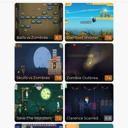
Balls vs Zombies
Zombies Shooter
8.7
7.8
Skulls vs Zombies
Zombie Outbreak Arena
7.8
7.4
Save The Monsters
Clarence Scarred Silly
7.2
6.8