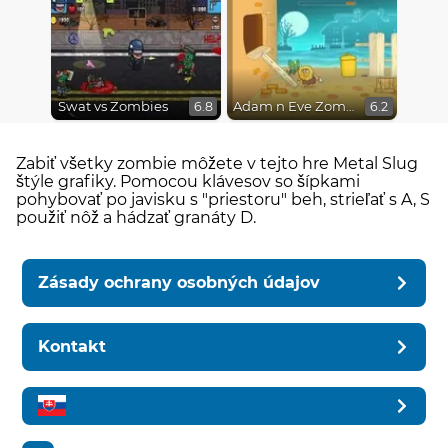
Swat vs Zombies
Adam n Eve Zombies
6.8
6.2
Zabiť všetky zombie môžete v tejto hre Metal Slug
štýle grafiky. Pomocou klávesov so šípkami
pohybovať po javisku s "priestoru" beh, strieľať s A, S
použiť nôž a hádzať granáty D.
Zásady ochrany osobných údajov
Kontakt