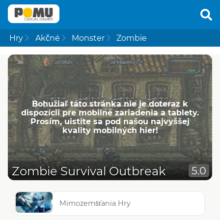
Hry
Akčné
Monster
Zombie
Bohužiaľ táto stránka nie je doteraz k
dispozícii pre mobilné zariadenia a tablety.
Prosím, uistite sa pod našou najvyššej
kvality mobilných hier!
Zombie Survival Outbreak
5.0
Mimozemšťania Hry