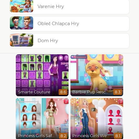
Varenie Hry
Obleč Chlapca Hry
Dom Hry
Smarte Couture
Barbie Pup Rescue
8.6
8.3
Princess Girls Safari Trip
Princess Girls Wedding Trip
8.2
8.1