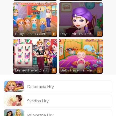
Baby Hazel Ballerina Dance
Royal Princess Pregnant
8
8
Disney Travel Diaries: City Break
Baby Hazel Fairyland Ballet
8
8
Dekorácia Hry
Svadba Hry
Princezná Hry