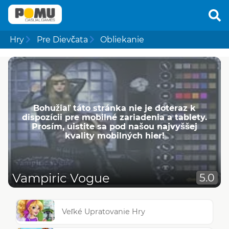
Hry
Pre Dievčata
Obliekanie
Bohužiaľ táto stránka nie je doteraz k
dispozícii pre mobilné zariadenia a tablety.
Prosím, uistite sa pod našou najvyššej
kvality mobilných hier!
Vampiric Vogue
5.0
Veľké Upratovanie Hry