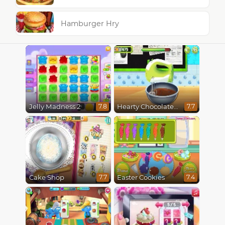
Hamburger Hry
Jelly Madness 2
Hearty Chocolate Cake
7.8
7.7
Cake Shop
Easter Cookies
7.7
7.4