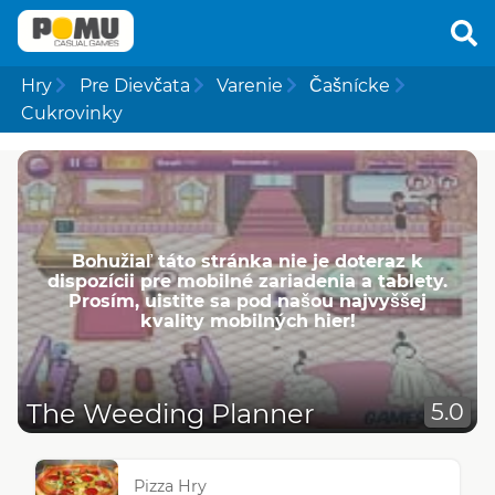
Hry
Pre Dievčata
Varenie
Čašnícke
Cukrovinky
Bohužiaľ táto stránka nie je doteraz k
dispozícii pre mobilné zariadenia a tablety.
Prosím, uistite sa pod našou najvyššej
kvality mobilných hier!
The Weeding Planner
5.0
Pizza Hry