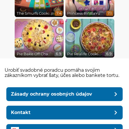
The Smurfs Cooking
Princess #InstaYuuum Macarons & Flowers
7.4
7.1
Pie Bake Off Challenge
Pie Realife Cooking
6.9
6.9
Urobiť svadobné poradcu pomáha svojim
zákazníkom vybrať šaty, účes alebo bankete tortu.
Zásady ochrany osobných údajov
Kontakt