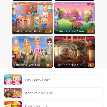
Baby Hazel Ballerina Dance
Cute Unicorn Care
8.3
8.3
Princess Girls Safari Trip
Hiddentastic Mansion
8.1
8.1
Hry Baby Hazel
Kaderníctvo Hry
Čašnícke Hry