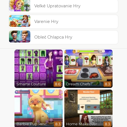
Veľké Upratovanie Hry
Varenie Hry
Obleč Chlapca Hry
Smarte Couture
Dream Chefs
8.6
8.3
Barbie Pup Rescue
Home Makeover Hidden Object
8.3
8.3