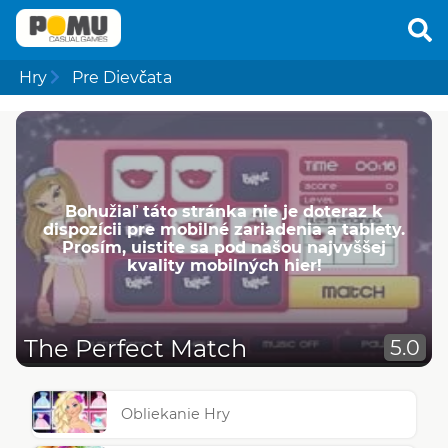
Hry
Pre Dievčata
Bohužiaľ táto stránka nie je doteraz k
dispozícii pre mobilné zariadenia a tablety.
Prosím, uistite sa pod našou najvyššej
kvality mobilných hier!
The Perfect Match
5.0
Obliekanie Hry