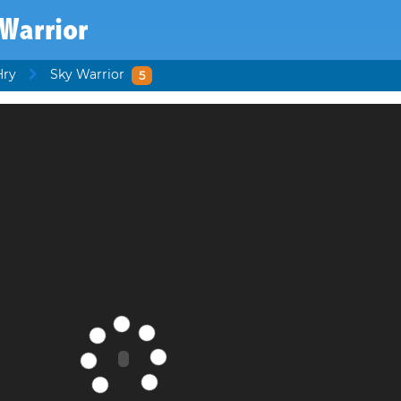
Warrior
Hry
Sky Warrior
5