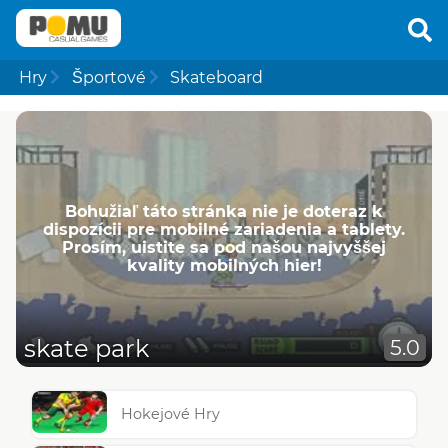
Hry
Športové
Skateboard
Bohužiaľ táto stránka nie je doteraz k
dispozícii pre mobilné zariadenia a tablety.
Prosím, uistite sa pod našou najvyššej
kvality mobilných hier!
skate park
5.0
Hokejové Hry