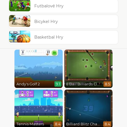
Futbalové Hry
Bicykel Hry
Basketbal Hry
Andy's Golf 2
8 Ball Billiards Classic
9.1
8.5
Tennis Masters
Billiard Blitz Challenge
8.4
8.4