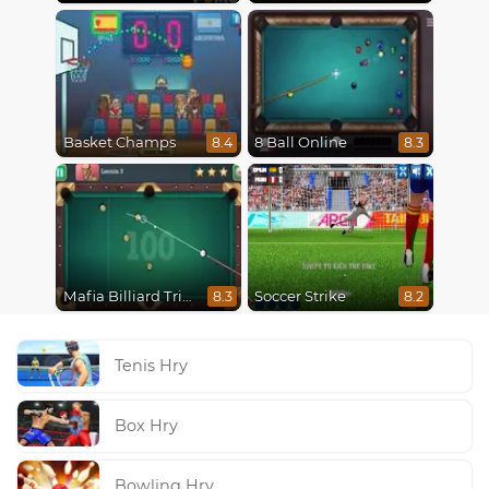
Basket Champs
8 Ball Online
8.4
8.3
Mafia Billiard Tricks
Soccer Strike
8.3
8.2
Tenis Hry
Box Hry
Bowling Hry