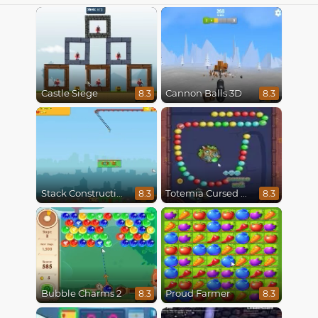
Castle Siege
Cannon Balls 3D
8.3
8.3
Stack Construction
Totemia Cursed Marbles
8.3
8.3
Bubble Charms 2
Proud Farmer
8.3
8.3