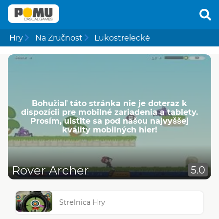
Hry
Na Zručnost
Lukostrelecké
Bohužiaľ táto stránka nie je doteraz k
dispozícii pre mobilné zariadenia a tablety.
Prosím, uistite sa pod našou najvyššej
kvality mobilných hier!
Rover Archer
5.0
Strelnica Hry