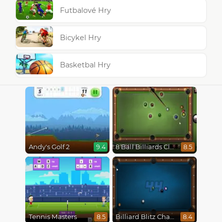
Futbalové Hry
Bicykel Hry
Basketbal Hry
Andy's Golf 2
8 Ball Billiards Classic
9.4
8.5
Tennis Masters
Billiard Blitz Challenge
8.5
8.4