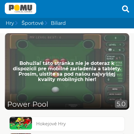
Hry
Športové
Biliard
Bohužiaľ táto stránka nie je doteraz k
dispozícii pre mobilné zariadenia a tablety.
Prosím, uistite sa pod našou najvyššej
kvality mobilných hier!
Power Pool
5.0
Hokejové Hry