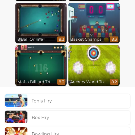
8 Ball Online
Basket Champs
8.3
8.3
Mafia Billiard Tricks
Archery World Tour
8.3
8.2
Tenis Hry
Box Hry
Bowling Hry