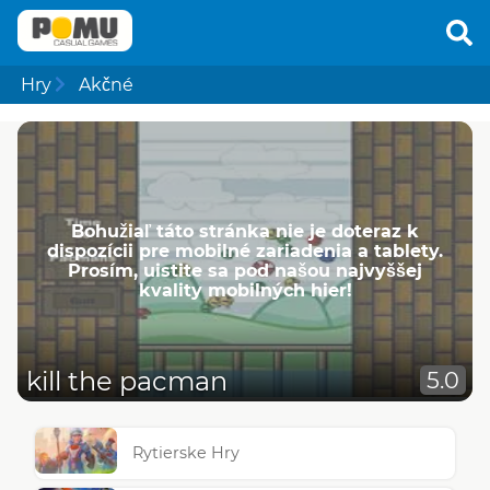
Hry
Akčné
Bohužiaľ táto stránka nie je doteraz k
dispozícii pre mobilné zariadenia a tablety.
Prosím, uistite sa pod našou najvyššej
kvality mobilných hier!
kill the pacman
5.0
Rytierske Hry