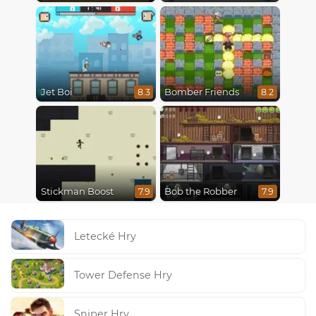
Jet Boi
Bomber Friends
8.3
8.2
Stickman Boost
Bob the Robber
7.9
7.9
Letecké Hry
Tower Defense Hry
Sniper Hry