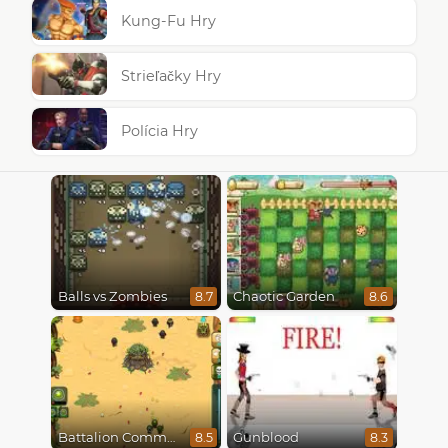
Kung-Fu Hry
Strieľačky Hry
Polícia Hry
Balls vs Zombies
Chaotic Garden
8.7
8.6
Battalion Commander
Gunblood
8.5
8.3