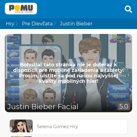
Hry
Pre Dievčata
Justin Bieber
Bohužiaľ táto stránka nie je doteraz k
dispozícii pre mobilné zariadenia a tablety.
Prosím, uistite sa pod našou najvyššej
kvality mobilných hier!
Justin Bieber Facial
5.0
Selena Gomez Hry