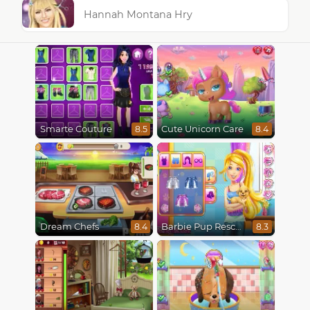
Hannah Montana Hry
Smarte Couture
Cute Unicorn Care
8.5
8.4
Dream Chefs
Barbie Pup Rescue
8.4
8.3