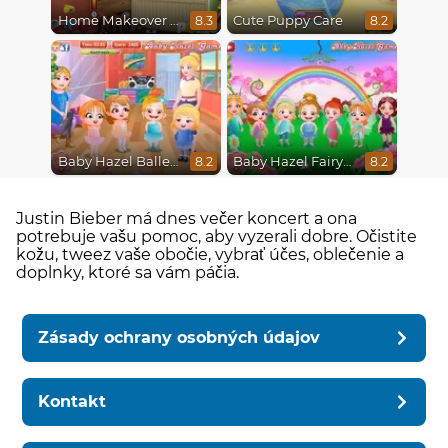
Home Makeover Hidden Object
Cute Puppy Care
8.3
8.2
Baby Hazel Ballerina Dance
Baby Hazel Fairyland Ballet
8.2
8.2
Justin Bieber má dnes večer koncert a ona
potrebuje vašu pomoc, aby vyzerali dobre. Očistite
kožu, tweez vaše obočie, vybrať účes, oblečenie a
doplnky, ktoré sa vám páčia.
Zásady ochrany osobných údajov
Kontakt