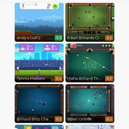
Andy's Golf 2
8 Ball Billiards Classic
9.3
8.5
Tennis Masters
Mafia Billiard Tricks
8.4
8.3
Billiard Blitz Challenge
8 Ball Online
8.3
8.3