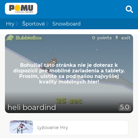
Hry
Športové
Snowboard
Bohužiaľ táto stránka nie je doteraz k
dispozícii pre mobilné zariadenia a tablety.
Prosím, uistite sa pod našou najvyššej
kvality mobilných hier!
heli boardind
5.0
Lyžovanie Hry