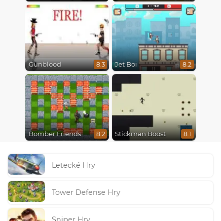
Gunblood
Jet Boi
8.3
8.2
Bomber Friends
Stickman Boost
8.2
8.1
Letecké Hry
Tower Defense Hry
Sniper Hry