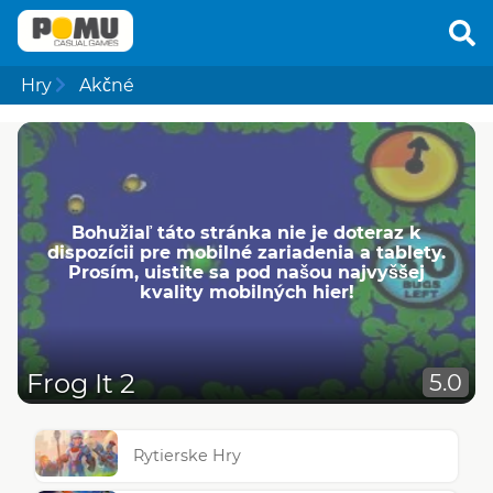
Hry
Akčné
Bohužiaľ táto stránka nie je doteraz k
dispozícii pre mobilné zariadenia a tablety.
Prosím, uistite sa pod našou najvyššej
kvality mobilných hier!
Frog It 2
5.0
Rytierske Hry