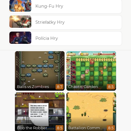
Kung-Fu Hry
Strieľačky Hry
Polícia Hry
Balls vs Zombies
Chaotic Garden
8.7
8.5
Bob the Robber
Battalion Commander
8.5
8.5