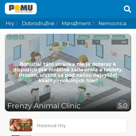
Hry
Dobrodružné
Manažment
Nemocnica
Bohužiaľ táto stránka nie je doteraz k
dispozícii pre mobilné zariadenia a tablety.
Prosím, uistite sa pod našou najvyššej
kvality mobilných hier!
Frenzy Animal Clinic
5.0
Hotelové Hry