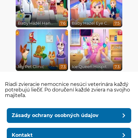
Baby Hazel Hand Fracture
Baby Hazel Eye Care
7.6
7.5
My Pet Clinic
Ice Queen Hospital Recovery
7.3
7.3
Riadi zvieracie nemocnice nesúci veterinára každý
potrebujú liečiť. Po doručení každé zviera na svojho
majiteľa.
Zásady ochrany osobných údajov
Kontakt