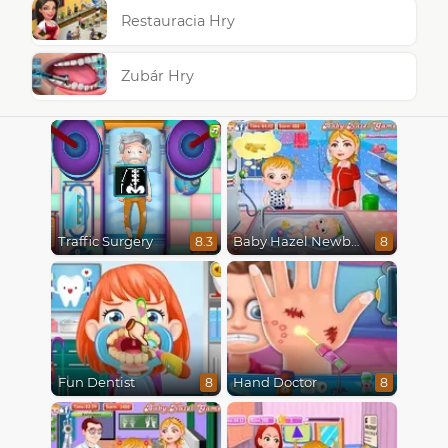
Restauracia Hry
Zubár Hry
Traffic Surgery
Baby Hazel Newborn Vaccination
8.3
8
Fun Dentist
Hand Doctor
8
8