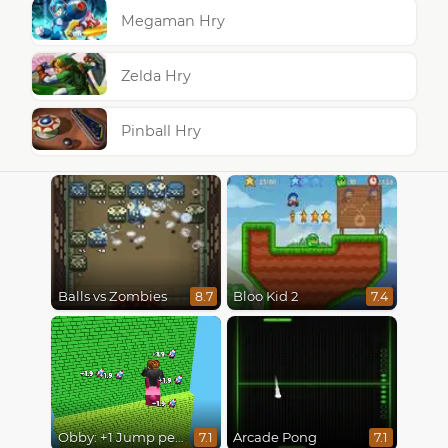
Megaman Hry
Zelda Hry
Pinball Hry
Balls vs Zombies
Bloo Kid 2
8.7
7.4
Obby: +1 Jump per Click
Arcade Pong
7.1
7.1