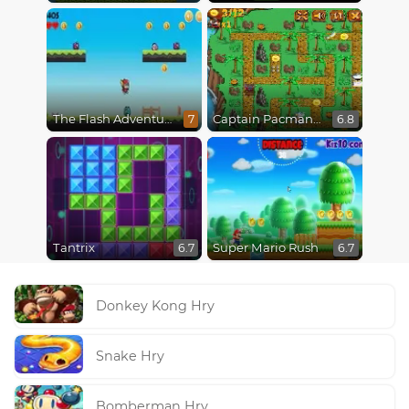
The Flash Adventures
Captain Pacman Adventure
7
6.8
Tantrix
Super Mario Rush
6.7
6.7
Donkey Kong Hry
Snake Hry
Bomberman Hry