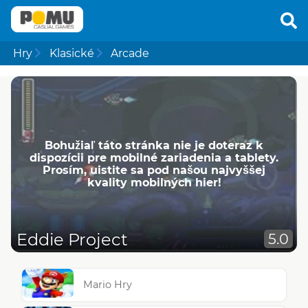
Hry
Klasické
Arcade
Bohužiaľ táto stránka nie je doteraz k
dispozícii pre mobilné zariadenia a tablety.
Prosím, uistite sa pod našou najvyššej
kvality mobilných hier!
Eddie Project
5.0
Mario Hry