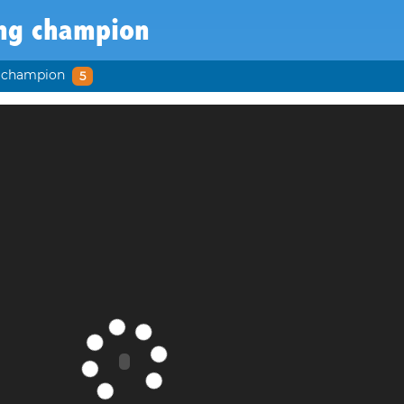
ing champion
g champion
5