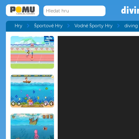
div
Hry
Športové Hry
Vodné Športy Hry
divin