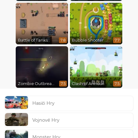
Battle of Tanks
Bubble Shooter Online
7.8
7.7
Zombie Outbreak Arena
Clash of Armour
7.5
7.5
Hasiči Hry
Vojnové Hry
Monster Hry