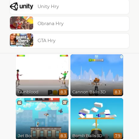
Unity Hry
Obrana Hry
GTA Hry
Gunblood
Cannon Balls 3D
8.3
8.3
Jet Boi
Bomb Balls 3D
8.3
7.9