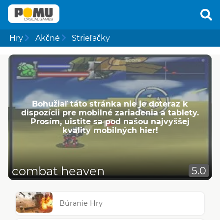
Hry
Akčné
Strieľačky
Bohužiaľ táto stránka nie je doteraz k
dispozícii pre mobilné zariadenia a tablety.
Prosím, uistite sa pod našou najvyššej
kvality mobilných hier!
combat heaven
5.0
Búranie Hry