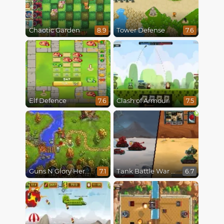
Chaotic Garden
Tower Defense
8.9
7.6
Elf Defence
Clash of Armour
7.6
7.5
Guns N Glory Heroes
Tank Battle War Commander
7.1
6.7