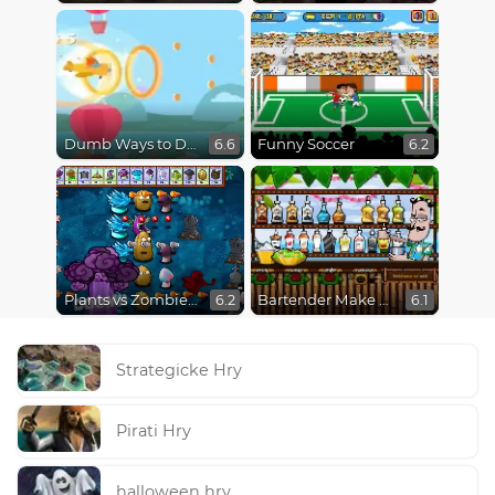
Dumb Ways to Die 3: World Tour
Funny Soccer
6.6
6.2
Plants vs Zombies Fusion Mode
Bartender Make Right Mix
6.2
6.1
Strategicke Hry
Pirati Hry
halloween hry