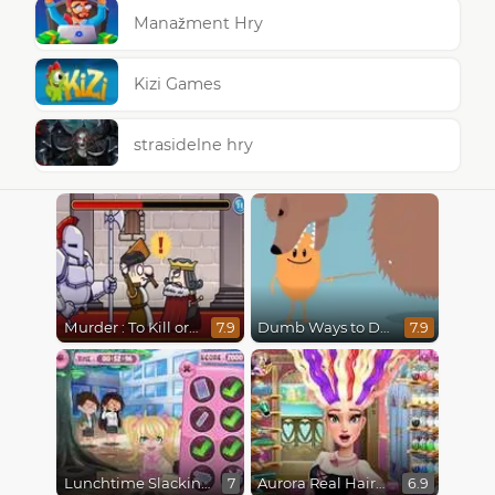
Manažment Hry
Kizi Games
strasidelne hry
Murder : To Kill or Not to Kill
Dumb Ways to Die
7.9
7.9
Lunchtime Slacking
Aurora Real Haircuts
7
6.9