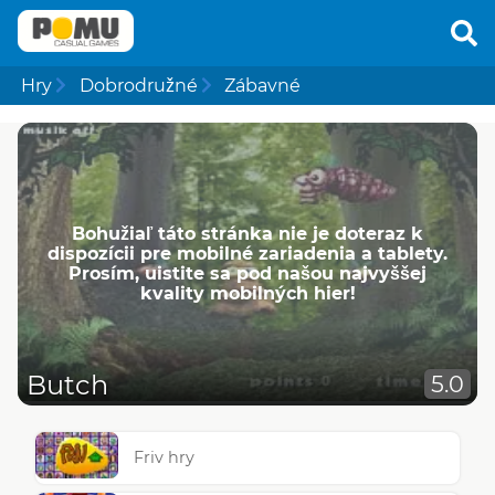
Hry
Dobrodružné
Zábavné
Bohužiaľ táto stránka nie je doteraz k
dispozícii pre mobilné zariadenia a tablety.
Prosím, uistite sa pod našou najvyššej
kvality mobilných hier!
Butch
5.0
Friv hry