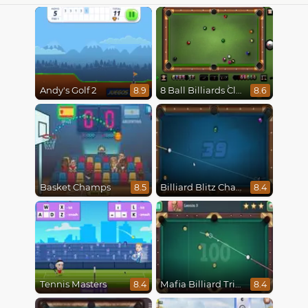
Andy's Golf 2
8 Ball Billiards Classic
8.9
8.6
Basket Champs
Billiard Blitz Challenge
8.5
8.4
Tennis Masters
Mafia Billiard Tricks
8.4
8.4