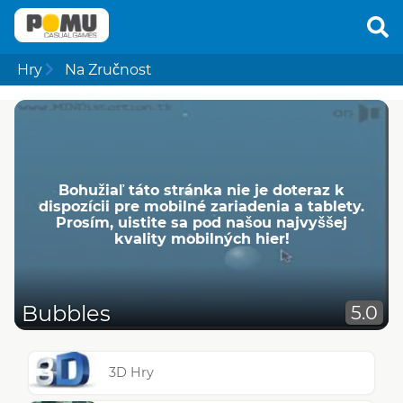
Hry
Na Zručnost
Bohužiaľ táto stránka nie je doteraz k
dispozícii pre mobilné zariadenia a tablety.
Prosím, uistite sa pod našou najvyššej
kvality mobilných hier!
Bubbles
5.0
3D Hry