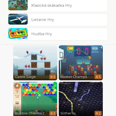
Klasická skákačka Hry
Lietanie Hry
Hudba Hry
Castle Siege
Basket Champs
8.5
8.5
Bubble Charms 2
Slither.io
8.3
8.2