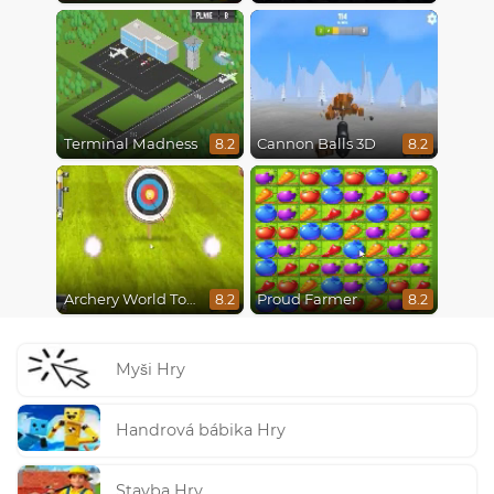
Terminal Madness
Cannon Balls 3D
8.2
8.2
Archery World Tour
Proud Farmer
8.2
8.2
Myši Hry
Handrová bábika Hry
Stavba Hry