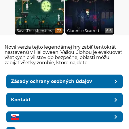
Save The Monsters
Clarence Scarred Silly
7.3
6.6
Nová verzia tejto legendárnej hry zabiť tentokrát
nastavenú v Halloween. Vašou úlohou je evakuovať
všetkých civilistov do bezpečnej oblasti môžu
zabíjať všetky zombie, ktoré nájdete.
Zásady ochrany osobných údajov
Kontakt