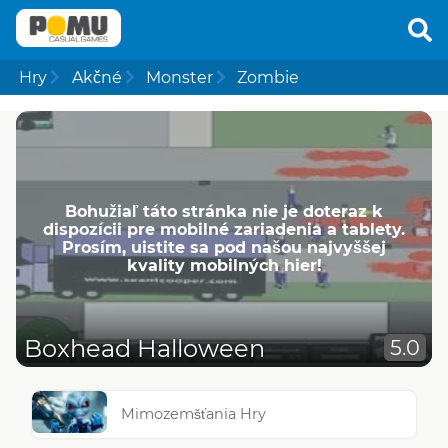
Hry
Akčné
Monster
Zombie
Bohužiaľ táto stránka nie je doteraz k
dispozícii pre mobilné zariadenia a tablety.
Prosím, uistite sa pod našou najvyššej
kvality mobilných hier!
Boxhead Halloween
5.0
Mimozemšťania Hry