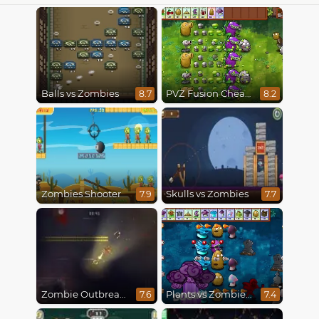
Balls vs Zombies
PVZ Fusion Cheats
8.7
8.2
Zombies Shooter
Skulls vs Zombies
7.9
7.7
Zombie Outbreak Arena
Plants vs Zombies Fusion Mode
7.6
7.4